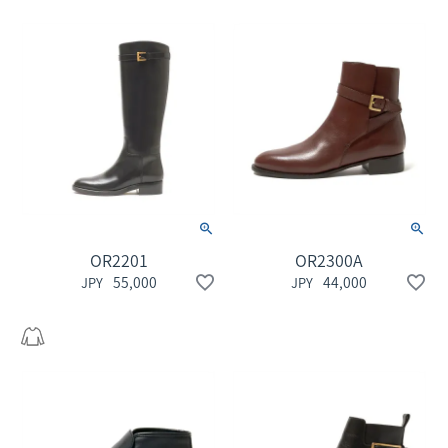
OR2201
OR2300A
55,000
44,000