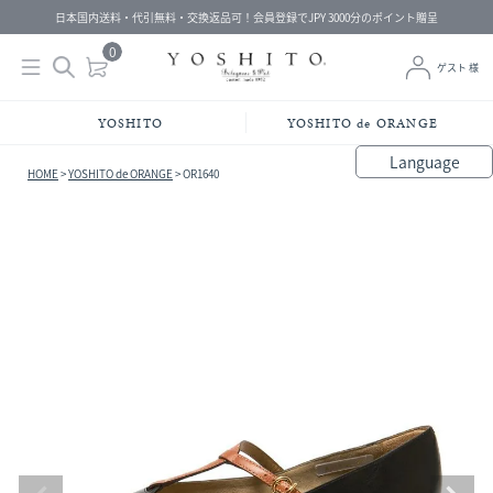
日本国内送料・代引無料・交換返品可！会員登録でJPY 3000分のポイント贈呈
0
ゲスト 様
YOSHITO
YOSHITO de ORANGE
Language
HOME
YOSHITO de ORANGE
OR1640
bahasa Indonesia
中文（简体）
中文（繁體）
Français
Español
Italiano
English
Melayu
日本語
한국어
हिंदी