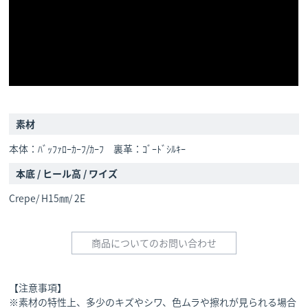
素材
本体：ﾊﾞｯﾌｧﾛｰｶｰﾌ/ｶｰﾌ 裏革：ｺﾞｰﾄﾞｼﾙｷｰ
本底 / ヒール高 / ワイズ
Crepe/ H15㎜/ 2E
商品についてのお問い合わせ
【注意事項】
※素材の特性上、多少のキズやシワ、色ムラや擦れが見られる場合