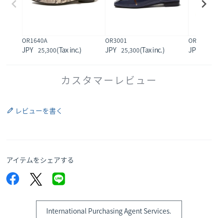
OR1640A
OR3001
OR2300A
25,300
25,300
44,0
カスタマーレビュー
レビューを書く
アイテムをシェアする
International Purchasing Agent Services.