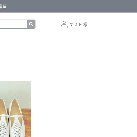
贈呈
ゲスト 様