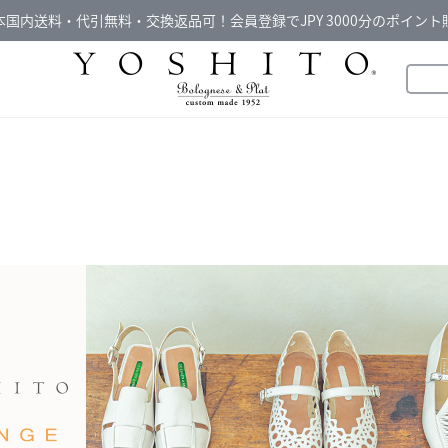
本国内送料・代引無料・交換返品可！会員登録でJPY 3000分のポイント