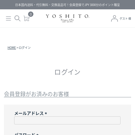
日本国内送料・代引無料・交換返品可！会員登録でJPY 3000分のポイント贈呈
0
ゲスト 様
HOME
ログイン
ログイン
会員登録がお済みのお客様
メールアドレス
(
必
須
パスワード