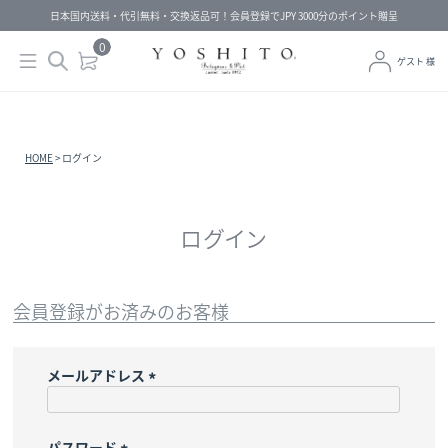
日本国内送料・代引無料・交換返品可！会員登録でJPY 3000分のポイント贈呈
0
ゲスト 様
HOME
ログイン
ログイン
会員登録がお済みのお客様
メールアドレス
(
必
須
パスワード