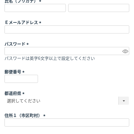
氏名（フリガナ）
)
(
必
須
Ｅメールアドレス
)
(
必
須
パスワード
)
(
必
パスワードは英字6文字以上で設定してください
須
)
郵便番号
(
必
須
都道府県
)
(
必
須
住所１（市区町村）
)
(
必