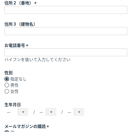
須
住所２（番地）
)
(
必
須
住所３（建物名）
)
お電話番号
(
ハイフンを抜いて入力してください
必
須
)
性別
指定なし
男性
女性
生年月日
メールマガジンの購読