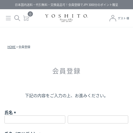
日本国内送料・代引無料・交換返品可！会員登録でJPY 3000分のポイント贈呈
0
ゲスト 様
HOME
会員登録
会員登録
下記の内容をご入力の上、お進みください。
氏名
(
必
須