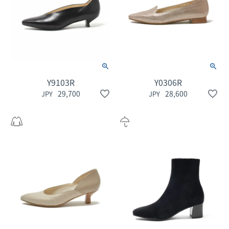
Y9103R
Y0306R
29,700
28,600