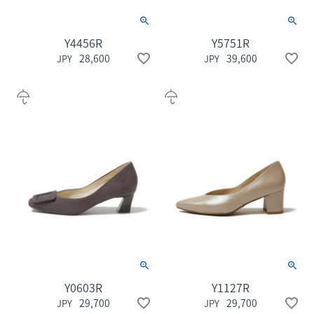
Y4456R
Y5751R
28,600
39,600
Y0603R
Y1127R
29,700
29,700