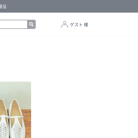
贈呈
ゲスト 様