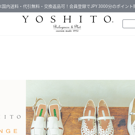
本国内送料・代引無料・交換返品可！会員登録でJPY 3000分のポイント