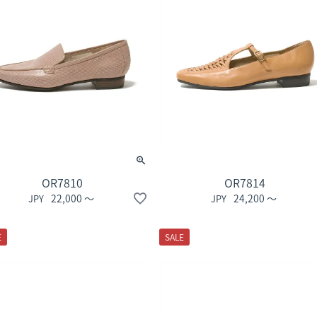
OR7810
OR7814
22,000
〜
24,200
〜
E
SALE