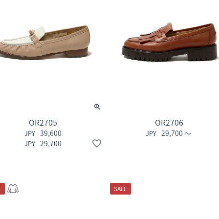
OR2705
OR2706
39,600
29,700
〜
29,700
E
SALE