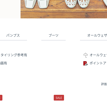
パンプス
ブーツ
オールウェ
スタイリング参考有
オールウェ
動画有
ポイントア
評価
E
SALE