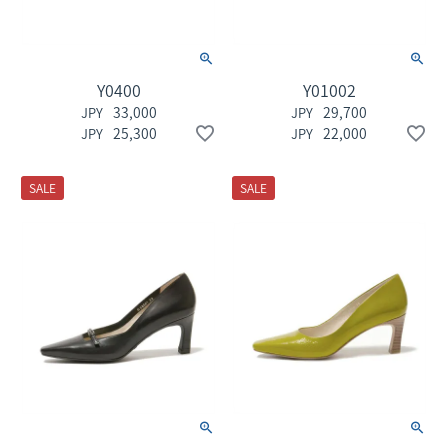
Y0400
Y01002
33,000
29,700
25,300
22,000
SALE
SALE