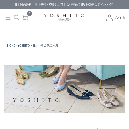
日本国内送料・代引無料・交換返品可！会員登録でJPY 3000分のポイント贈呈
0
ゲスト 様
HOME
YOSHITO
ヨシトその他の本底