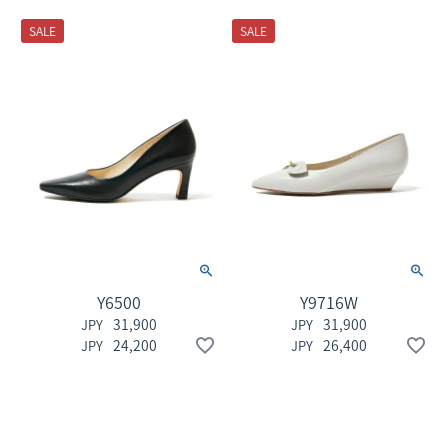
SALE
SALE
Y6500
Y9716W
31,900
31,900
24,200
26,400