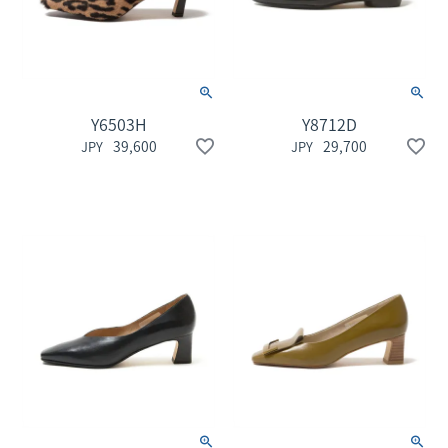
Y6503H
Y8712D
39,600
29,700