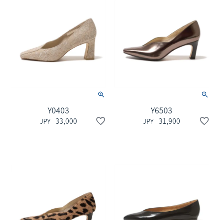
Y0403
Y6503
33,000
31,900