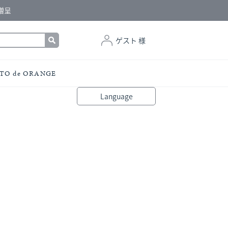
贈呈
ゲスト 様
TO de ORANGE
Language
bahasa Indonesia
中文（简体）
中文（繁體）
Français
Español
Italiano
English
Melayu
日本語
한국어
हिंदी