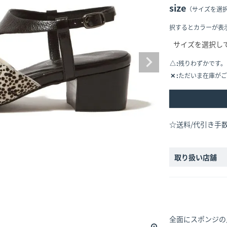
size
（サイズを選
択するとカラーが表
△
残りわずかです。
✕
ただいま在庫がご
☆送料/代引き手
取り扱い店舗
全面にスポンジの