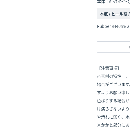
本体：ﾊﾞｯﾌｧﾛｰｶｰ
本底 / ヒール高 
Rubber /H40㎜/ 2
【注意事項】
※素材の特性上、
場合がございます
すようお願い申し
色移りする場合が
け濡らさないよう
や汚れに弱く、水
※かかと部分にあ