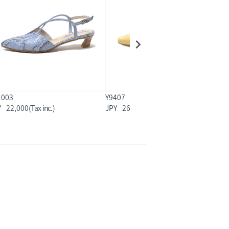
1003
Y9407
Y
22,000
26,400