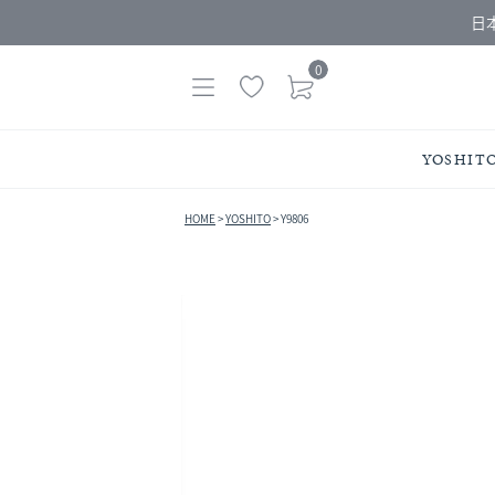
日
0
YOSHIT
HOME
YOSHITO
Y9806