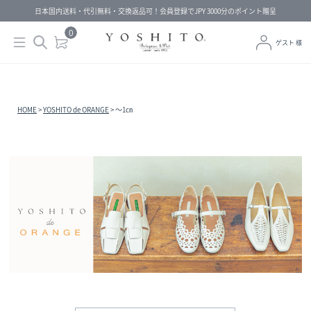
日本国内送料・代引無料・交換返品可！会員登録でJPY 3000分のポイント贈呈
0
ゲスト 様
HOME
YOSHITO de ORANGE
～1㎝