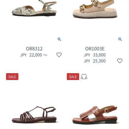
OR8312
OR1003E
22,000
〜
33,000
25,300
SALE
SALE