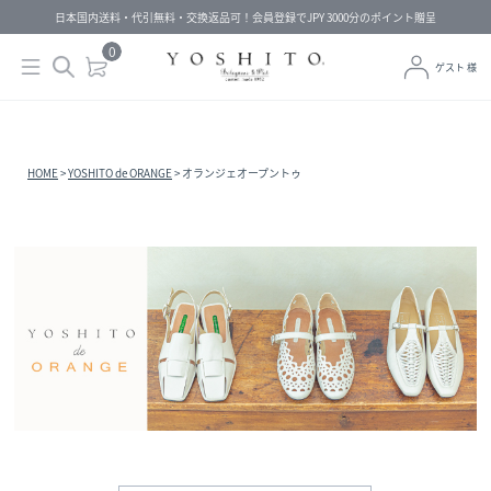
日本国内送料・代引無料・交換返品可！会員登録でJPY 3000分のポイント贈呈
0
ゲスト 様
HOME
YOSHITO de ORANGE
オランジェオープントゥ