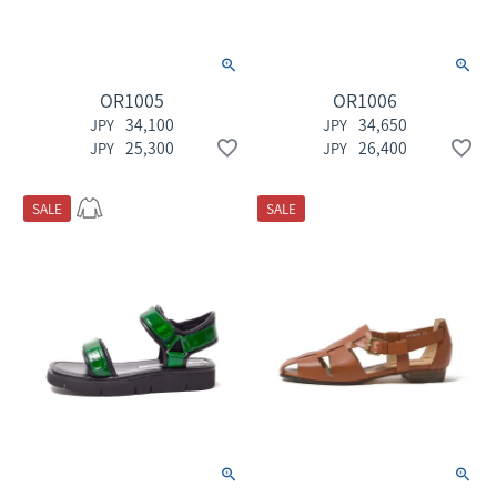
OR1005
OR1006
34,100
34,650
25,300
26,400
SALE
SALE