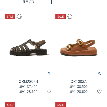
在庫切れ
SALE
SALE
ORM2806B
OR1003A
37,400
38,500
28,600
28,600
SALE
SALE