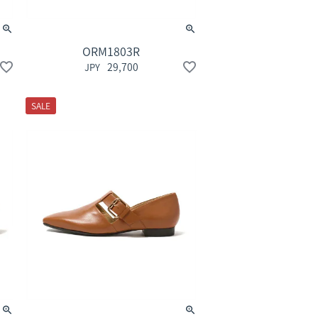
ORM1803R
29,700
SALE