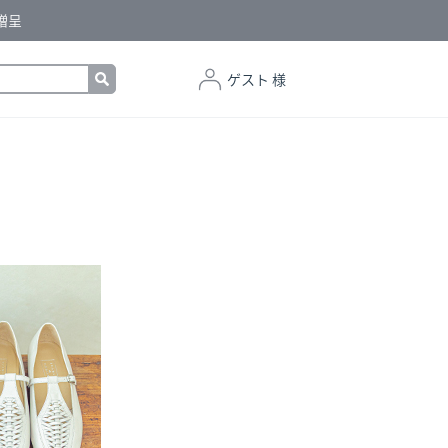
贈呈
ゲスト 様