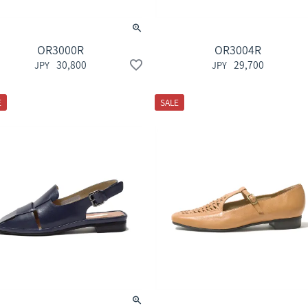
OR3000R
OR3004R
30,800
29,700
E
SALE