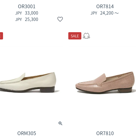
OR3001
OR7814
33,000
24,200
〜
25,300
E
SALE
ORM305
OR7810