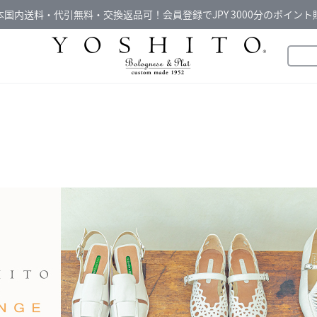
本国内送料・代引無料・交換返品可！会員登録でJPY 3000分のポイント