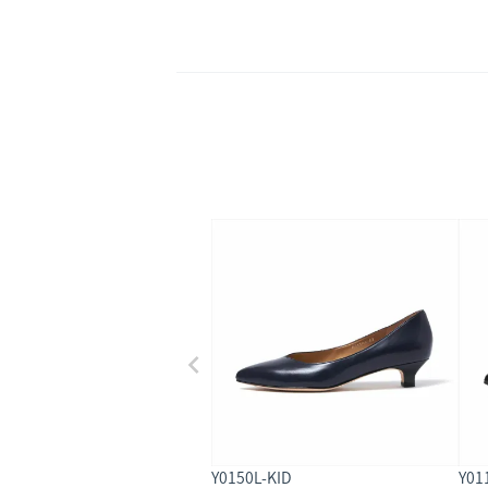
Y0150L-KID
Y01