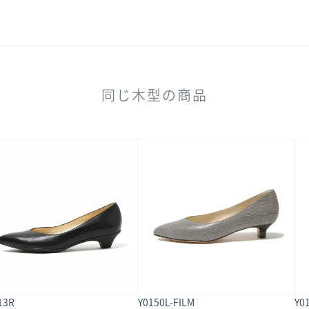
同じ木型の商品
13R
Y0150L-FILM
Y0