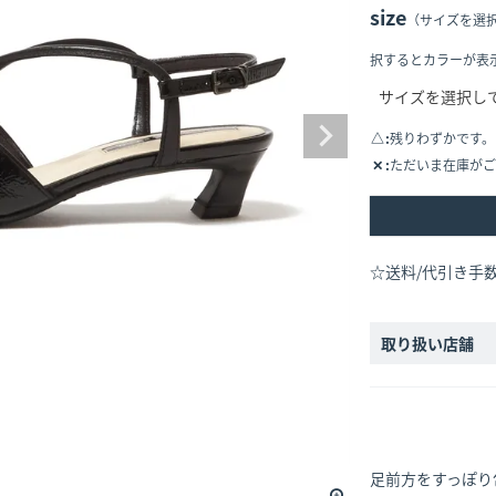
size
（サイズを選
択するとカラーが表
△
残りわずかです。
✕
ただいま在庫がご
☆送料/代引き手
取り扱い店舗
足前方をすっぽり