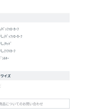
/ﾊﾞｯﾌｧﾛｰｶｰﾌ
し/ﾊﾞｯﾌｧﾛｰｶｰﾌ
し/ｷｯﾄﾞ
し/ｿﾌﾄｶｰﾌ
ﾞｼﾙｷｰ
/ ワイズ
E
商品についてのお問い合わせ