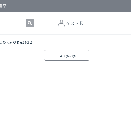
贈呈
ゲスト 様
TO de ORANGE
Language
bahasa Indonesia
中文（简体）
中文（繁體）
Français
Español
Italiano
English
Melayu
日本語
한국어
हिंदी