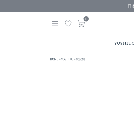
日
0
YOSHIT
HOME
YOSHITO
Y01003