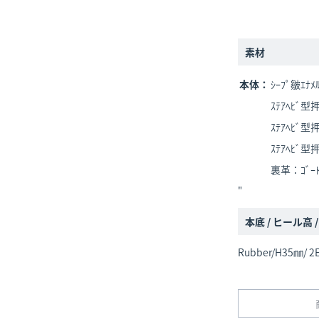
素材
本体：
ｼｰﾌﾟ皺ｴﾅﾒﾙ
ｽﾃｱﾍﾋﾞ型押
ｽﾃｱﾍﾋﾞ型押
ｽﾃｱﾍﾋﾞ型押
裏革：ｺﾞｰﾄ
"
本底 / ヒール高 
Rubber/H35㎜/ 2