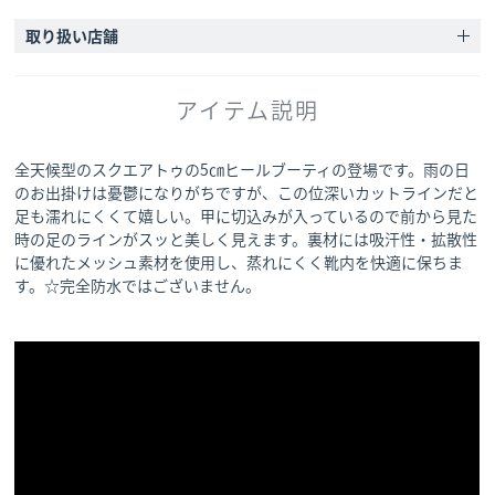
取り扱い店舗
アイテム説明
全天候型のスクエアトゥの5㎝ヒールブーティの登場です。雨の日
のお出掛けは憂鬱になりがちですが、この位深いカットラインだと
足も濡れにくくて嬉しい。甲に切込みが入っているので前から見た
時の足のラインがスッと美しく見えます。裏材には吸汗性・拡散性
に優れたメッシュ素材を使用し、蒸れにくく靴内を快適に保ちま
す。☆完全防水ではございません。