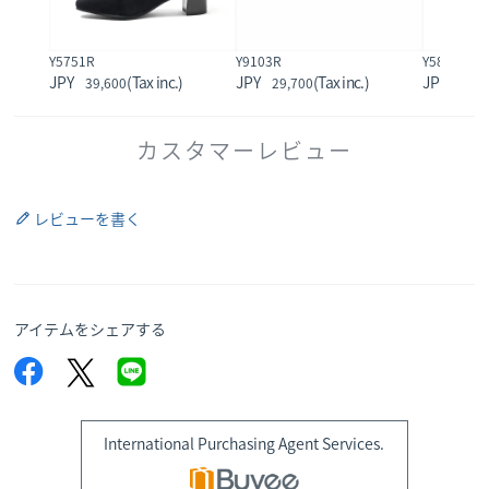
Y5751R
Y9103R
Y5807R
39,600
29,700
31,9
カスタマーレビュー
レビューを書く
アイテムをシェアする
International Purchasing Agent Services.