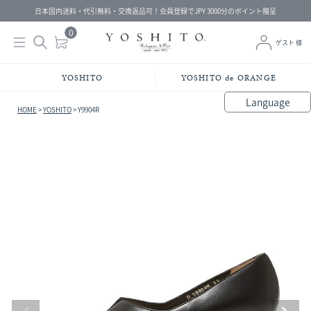
日本国内送料・代引無料・交換返品可！会員登録でJPY 3000分のポイント贈呈
0
ゲスト 様
YOSHITO
YOSHITO de ORANGE
Language
HOME
YOSHITO
Y9904R
bahasa Indonesia
中文（简体）
中文（繁體）
Français
Español
Italiano
English
Melayu
日本語
한국어
हिंदी