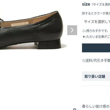
size
（サイズを選
択するとカラーが表
△
残りわずかです。
✕
ただいま在庫がご
☆送料/代引き手
取り扱い店舗
春らしい抜け感の