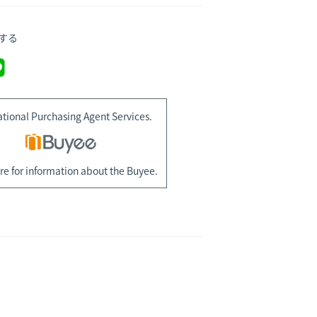
する
ational Purchasing Agent Services.
re for information about the Buyee.