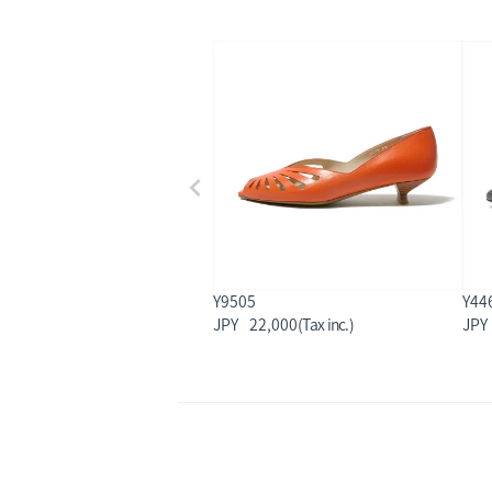
Y9505
Y44
22,000