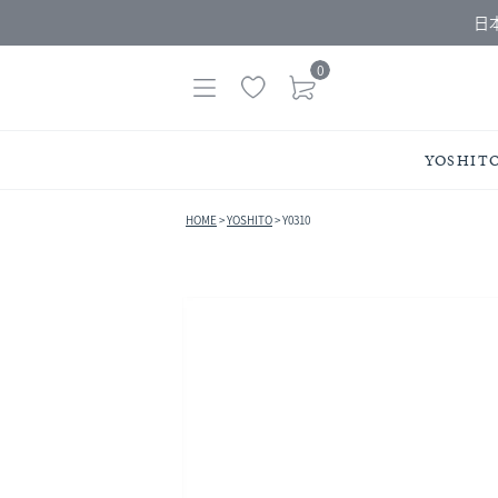
日
0
YOSHIT
HOME
YOSHITO
Y0310