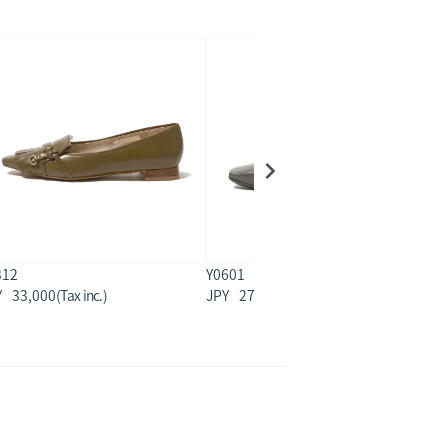
312
Y0601
Y
33,000
27,500