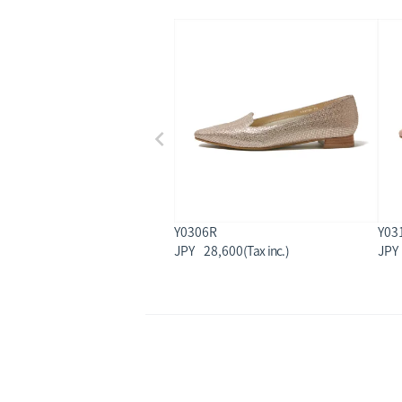
Y0306R
Y03
28,600