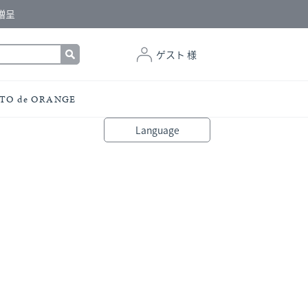
贈呈
ゲスト 様
TO de ORANGE
Language
bahasa Indonesia
中文（简体）
中文（繁體）
Français
Español
Italiano
English
Melayu
日本語
한국어
हिंदी