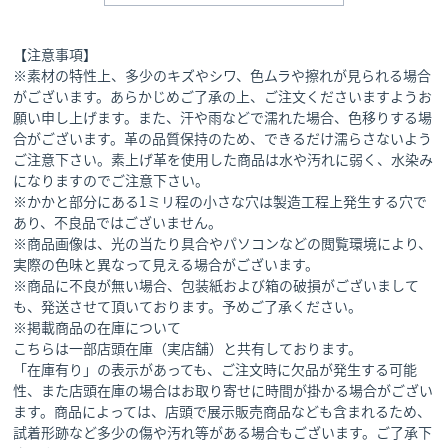
【注意事項】
※素材の特性上、多少のキズやシワ、色ムラや擦れが見られる場合
がございます。あらかじめご了承の上、ご注文くださいますようお
願い申し上げます。また、汗や雨などで濡れた場合、色移りする場
合がございます。革の品質保持のため、できるだけ濡らさないよう
ご注意下さい。素上げ革を使用した商品は水や汚れに弱く、水染み
になりますのでご注意下さい。
※かかと部分にある1ミリ程の小さな穴は製造工程上発生する穴で
あり、不良品ではございません。
※商品画像は、光の当たり具合やパソコンなどの閲覧環境により、
実際の色味と異なって見える場合がございます。
※商品に不良が無い場合、包装紙および箱の破損がございまして
も、発送させて頂いております。予めご了承ください。
※掲載商品の在庫について
こちらは一部店頭在庫（実店舗）と共有しております。
「在庫有り」の表示があっても、ご注文時に欠品が発生する可能
性、また店頭在庫の場合はお取り寄せに時間が掛かる場合がござい
ます。商品によっては、店頭で展示販売商品なども含まれるため、
試着形跡など多少の傷や汚れ等がある場合もございます。ご了承下