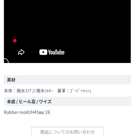
素材
本体：撥水ｽﾃｱ // 撥水ｼﾙｷｰ 裏革：ｺﾞｰﾄﾞ+ﾒｯｼｭ
本底 / ヒール高 / ワイズ
Rubber mold/H45㎜/ 2E
商品についてのお問い合わせ