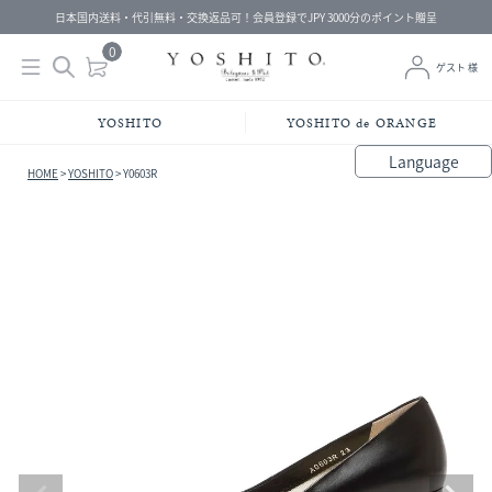
日本国内送料・代引無料・交換返品可！会員登録でJPY 3000分のポイント贈呈
0
ゲスト 様
YOSHITO
YOSHITO de ORANGE
Language
HOME
YOSHITO
Y0603R
bahasa Indonesia
中文（简体）
中文（繁體）
Français
Español
Italiano
English
Melayu
日本語
한국어
हिंदी