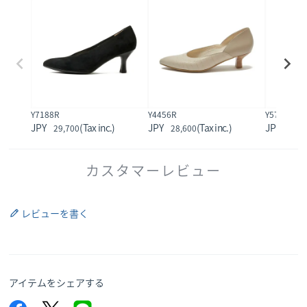
Y7188R
Y4456R
Y5718R
29,700
28,600
29,7
カスタマーレビュー
レビューを書く
アイテムをシェアする