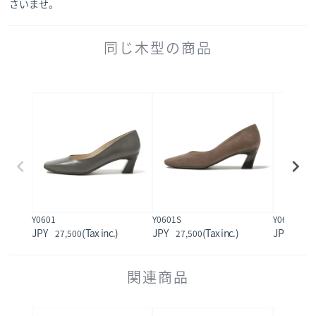
さいませ。
同じ木型の商品
Y0601
Y0601S
Y0602
27,500
27,500
22,0
関連商品