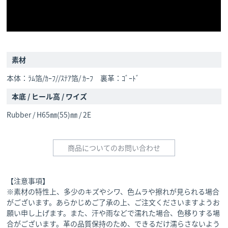
素材
本体：ﾗﾑ箔/ｶｰﾌ//ｽﾃｱ箔/ ｶｰﾌ 裏革：ｺﾞｰﾄﾞ
本底 / ヒール高 / ワイズ
Rubber / H65㎜(55)㎜ / 2E
商品についてのお問い合わせ
【注意事項】
※素材の特性上、多少のキズやシワ、色ムラや擦れが見られる場合
がございます。あらかじめご了承の上、ご注文くださいますようお
願い申し上げます。また、汗や雨などで濡れた場合、色移りする場
合がございます。革の品質保持のため、できるだけ濡らさないよう