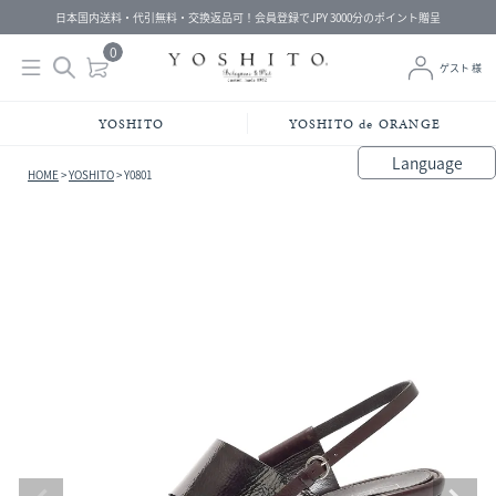
日本国内送料・代引無料・交換返品可！会員登録でJPY 3000分のポイント贈呈
0
ゲスト 様
YOSHITO
YOSHITO de ORANGE
Language
HOME
YOSHITO
Y0801
bahasa Indonesia
中文（简体）
中文（繁體）
Français
Español
Italiano
English
Melayu
日本語
한국어
हिंदी