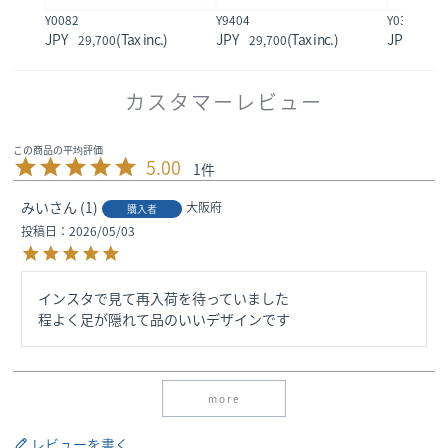
Y0082
Y9404
Y0312
29,700
29,700
33,0
カスタマーレビュー
5.00
1
みい
1
大阪府
購入者
投稿日
2026/05/03
インスタで見て再入荷を待っていました

more
レビューを書く