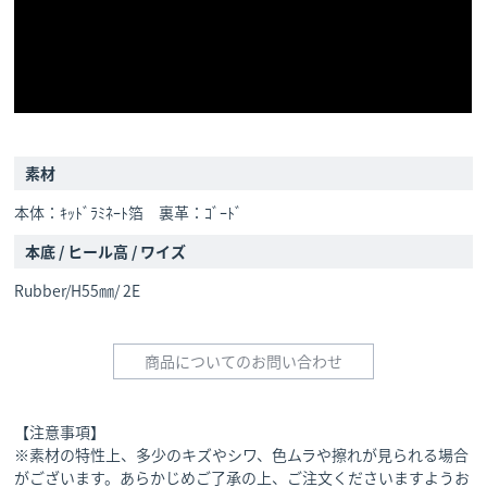
素材
本体：ｷｯﾄﾞﾗﾐﾈｰﾄ箔 裏革：ｺﾞｰﾄﾞ
本底 / ヒール高 / ワイズ
Rubber/H55㎜/ 2E
商品についてのお問い合わせ
【注意事項】
※素材の特性上、多少のキズやシワ、色ムラや擦れが見られる場合
がございます。あらかじめご了承の上、ご注文くださいますようお