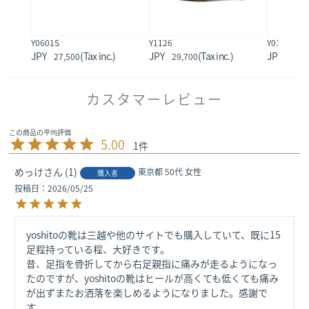
Y0601S
Y1126
Y01001
27,500
29,700
22,0
カスタマーレビュー
5.00
1
めっけ
1
東京都
50代
女性
購入者
投稿日
2026/05/25
yoshitoの靴は三越や他のサイトでも購入していて、既に15
足程持っている程、大好きです。

昔、足指を骨折してから右足親指に痛みが走るようになっ
たのですが、yoshitoの靴はヒールが高くても低くても痛み
が出ずまたお洒落を楽しめるようになりました。感謝で
す。
