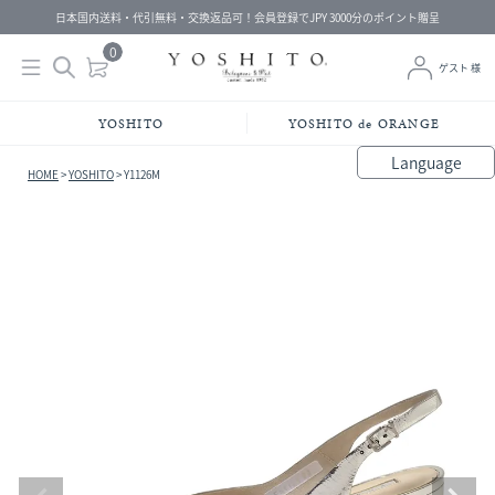
日本国内送料・代引無料・交換返品可！会員登録でJPY 3000分のポイント贈呈
0
ゲスト 様
YOSHITO
YOSHITO de ORANGE
Language
HOME
YOSHITO
Y1126M
bahasa Indonesia
中文（简体）
中文（繁體）
Français
Español
Italiano
English
Melayu
日本語
한국어
हिंदी