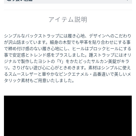
アイテム説明
シンプルなバックストラップには履き心地、デザインへのこだわり
が沢山詰まっています。細身の木型でも甲革を貼り合わせにする事
で締め付け感のない履き心地にし、ヒールはブロックヒールにする
事で安定感とトレンド感をプラスしました。踵ストラップにはオリ
ジナルで製作したヨシトの「Y」をかたどったサルカン美錠がキラ
リ。さりげない遊び心に心がときめきます。素材はシンプルに使え
るスムースレザーと華やかなピンクエナメル・品番違いで美しいメ
タリック素材もご用意いたしました。