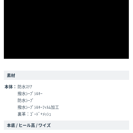
素材
本体：
防水ｽﾃｱ
撥水ｼｰﾌﾟｼﾙｷｰ
防水ｼｰﾌﾟ
撥水ｼｰﾌﾟｼﾙｷｰﾌｨﾙﾑ加工
裏革：ｺﾞｰﾄﾞ+ﾒｯｼｭ
本底 / ヒール高 / ワイズ