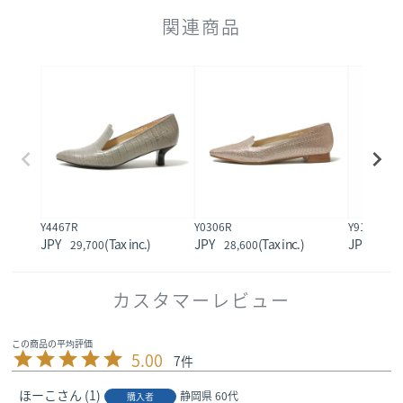
関連商品
Y4467R
Y0306R
Y9103R
29,700
28,600
29,7
カスタマーレビュー
5.00
7
ほーこ
1
静岡県
60代
購入者