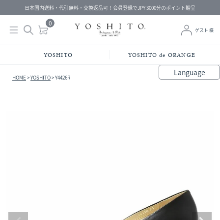
日本国内送料・代引無料・交換返品可！会員登録でJPY 3000分のポイント贈呈
0
ゲスト 様
YOSHITO
YOSHITO de ORANGE
Language
HOME
YOSHITO
Y4426R
bahasa Indonesia
中文（简体）
中文（繁體）
Français
Español
Italiano
English
Melayu
日本語
한국어
हिंदी