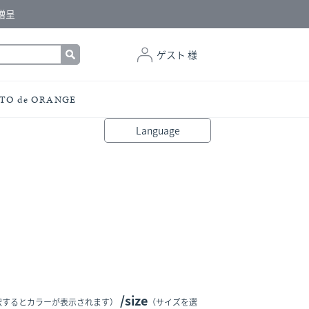
贈呈
ゲスト 様
TO de ORANGE
Language
bahasa Indonesia
中文（简体）
中文（繁體）
Français
Español
Italiano
English
Melayu
日本語
한국어
हिंदी
size
択するとカラーが表示されます）
（サイズを選