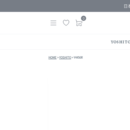
日
0
YOSHIT
HOME
YOSHITO
Y4456R