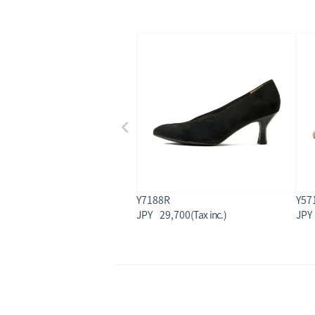
Y7188R
Y57
29,700