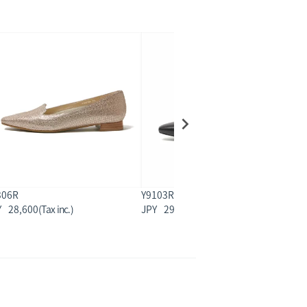
306R
Y9103R
Y
28,600
29,700