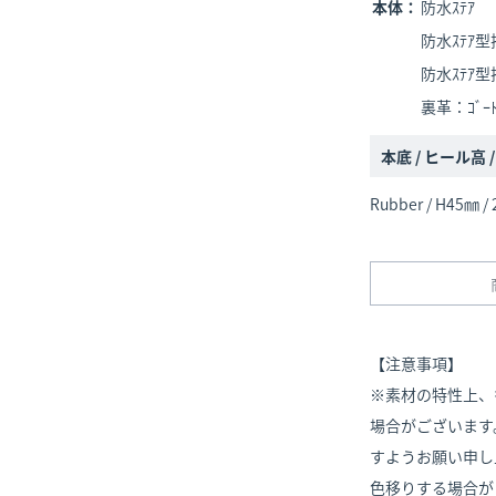
本体：
防水ｽﾃｱ
防水ｽﾃｱ型
防水ｽﾃｱ
裏革：ｺﾞｰﾄ
本底 / ヒール高 
Rubber / H45㎜ / 
【注意事項】
※素材の特性上、
場合がございます
すようお願い申し
色移りする場合が