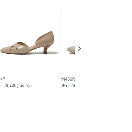
447
Y4456R
Y
29,700
28,600