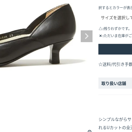
択するとカラーが表
△
残りわずかです。
✕
ただいま在庫がご
☆送料/代引き手
取り扱い店舗
シンプルながらサ
れるUカットの全