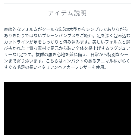
アイテム説明
直線的なフォルムがクールな6.5㎝木型からシンプルでありながら
ありきたりではないプレーンパンプスをご紹介。足を深く包み込む
カットラインが足をしっかりと包み込みます。美しいフォルムと選
び抜かれた上質な素材で足元から装い全体を格上げするラグジュア
リーな1足です。抜群の履き心地を兼ね備え、日常から特別なシー
ンまで寄り添います。こちらはインパクトのあるアニマル柄が心く
すぐる毛足の長いイタリアンヘアカーフレザーを使用。