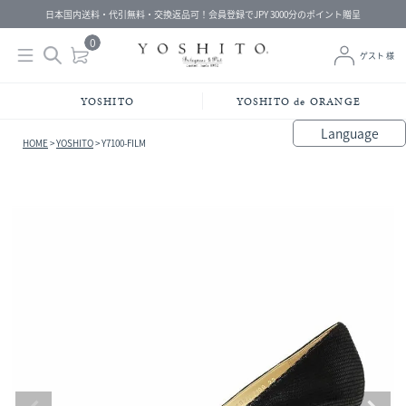
日本国内送料・代引無料・交換返品可！会員登録でJPY 3000分のポイント贈呈
0
ゲスト 様
YOSHITO
YOSHITO de ORANGE
Language
HOME
YOSHITO
Y7100-FILM
bahasa Indonesia
中文（简体）
中文（繁體）
Français
Español
Italiano
English
Melayu
日本語
한국어
हिंदी