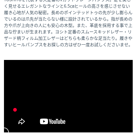
く見せるエレガントなラインと6.5㎝ヒールの高さを感じさせない
履き心地が人気の秘密。長めのポインテッドトゥの先が少し膨らん
でいるのは爪先が当たらない様に設計されているから。指が長めの
方や爪が上向きの人にも安心の木型。また、革底を採用する事で上
品な佇まいが生まれます。ヨシト定番のスムースキッドレザー・リ
ザード柄フィルム加工レザーはどちらも柔らかな足当たり。履きや
すいヒールパンプスをお探しの方はぜひ一度お試しくださいませ。