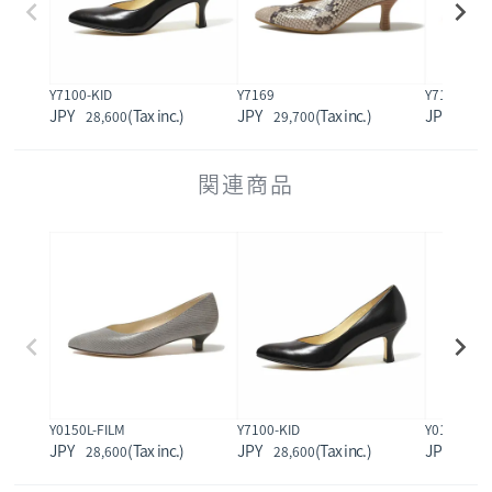
Y7100-KID
Y7169
Y7174
28,600
29,700
29,7
関連商品
Y0150L-FILM
Y7100-KID
Y01001
28,600
28,600
22,0