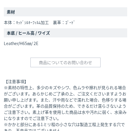
素材
本体：ｷｯﾄﾞｼﾙｷｰﾌｨﾙﾑ加工 裏革：ｺﾞｰﾄﾞ
本底 / ヒール高 / ワイズ
Leather/H65㎜/ 2E
商品についてのお問い合わせ
【注意事項】
※素材の特性上、多少のキズやシワ、色ムラや擦れが見られる場合
がございます。あらかじめご了承の上、ご注文くださいますようお
願い申し上げます。また、汗や雨などで濡れた場合、色移りする場
合がございます。革の品質保持のため、できるだけ濡らさないよう
ご注意下さい。素上げ革を使用した商品は水や汚れに弱く、水染み
になりますのでご注意下さい。
※かかと部分にある1ミリ程の小さな穴は製造工程上発生する穴で
あり、不良品ではございません。