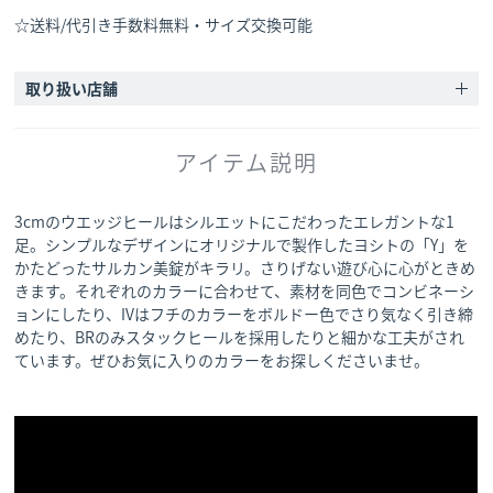
☆送料/代引き手数料無料・サイズ交換可能
取り扱い店舗
アイテム説明
3cmのウエッジヒールはシルエットにこだわったエレガントな1
足。シンプルなデザインにオリジナルで製作したヨシトの「Y」を
かたどったサルカン美錠がキラリ。さりげない遊び心に心がときめ
きます。それぞれのカラーに合わせて、素材を同色でコンビネーシ
ョンにしたり、IVはフチのカラーをボルドー色でさり気なく引き締
めたり、BRのみスタックヒールを採用したりと細かな工夫がされ
ています。ぜひお気に入りのカラーをお探しくださいませ。