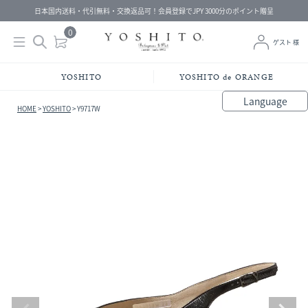
日本国内送料・代引無料・交換返品可！会員登録でJPY 3000分のポイント贈呈
0
ゲスト 様
YOSHITO
YOSHITO de ORANGE
Language
HOME
YOSHITO
Y9717W
bahasa Indonesia
中文（简体）
中文（繁體）
Français
Español
Italiano
English
Melayu
日本語
한국어
हिंदी