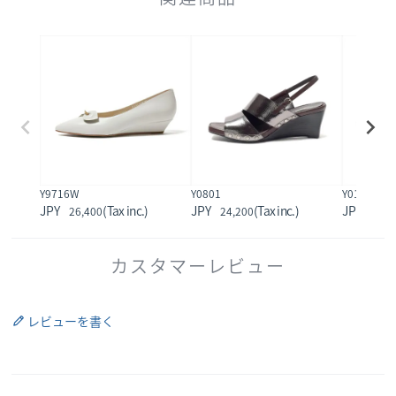
Y9716W
Y0801
Y01004
26,400
24,200
33,0
カスタマーレビュー
レビューを書く