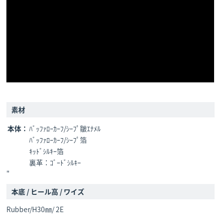
素材
本体：
ﾊﾞｯﾌｧﾛｰｶｰﾌ/ｼｰﾌﾟ皺ｴﾅﾒﾙ
ﾊﾞｯﾌｧﾛｰｶｰﾌ/ｼｰﾌﾟ箔
ｷｯﾄﾞｼﾙｷｰ箔
裏革：ｺﾞｰﾄﾞｼﾙｷｰ
"
本底 / ヒール高 / ワイズ
Rubber/H30㎜/ 2E