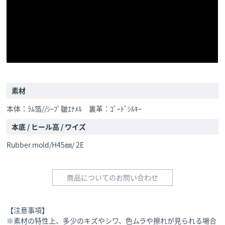
素材
本体：ﾗﾑ箔//ｼｰﾌﾟ皺ｴﾅﾒﾙ 裏革：ｺﾞｰﾄﾞｼﾙｷｰ
本底 / ヒール高 / ワイズ
Rubber mold/H45㎜/ 2E
商品についてのお問い合わせ
【注意事項】
※素材の特性上、多少のキズやシワ、色ムラや擦れが見られる場合