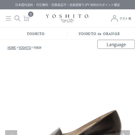
日本国内送料・代引無料・交換返品可！会員登録でJPY 3000分のポイント贈呈
0
ゲスト 様
YOSHITO
YOSHITO de ORANGE
Language
HOME
YOSHITO
Y0604
bahasa Indonesia
中文（简体）
中文（繁體）
Français
Español
Italiano
English
Melayu
日本語
한국어
हिंदी