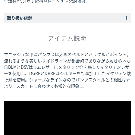
☆送料/代引き手数料無料・サイズ交換可能
取り扱い店舗
アイテム説明
マニッシュな甲深パンプスは太めのベルトとバックルがポイント。
流れるような美しいサイドラインが都会的でありながら履き心地も
◎BLMとDSVはラムレザーにメタリック箔を施したイタリアンレザ
ーを使用し、DGREとDBREはシルキーをｴﾅﾒﾙ加工したイタリアン皺
ｴﾅﾒﾙを使用。シャープなラインなのでパンツスタイルとの相性は元
より、スカートに合わせても知的な印象に。