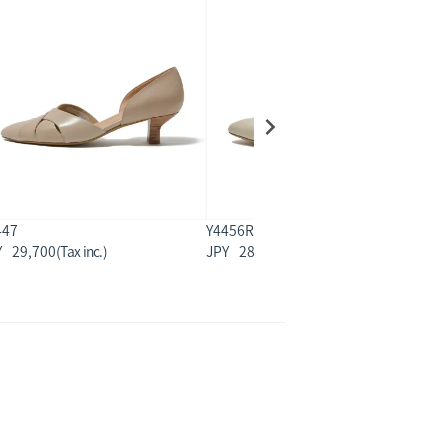
447
Y4456R
Y
29,700
28,600