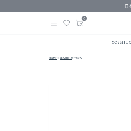
日
0
YOSHIT
HOME
YOSHITO
Y4465