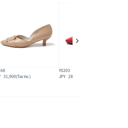
468
Y0203
Y
31,900
28,600