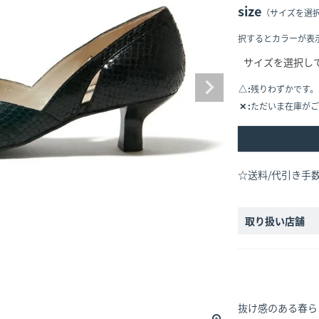
size
（サイズを選
択するとカラーが表
△
残りわずかです。
✕
ただいま在庫がご
☆送料/代引き手
取り扱い店舗
抜け感のある春ら