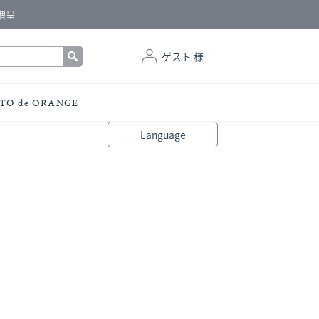
贈呈
ゲスト 様
TO de ORANGE
Language
bahasa Indonesia
中文（简体）
中文（繁體）
Français
Español
Italiano
English
Melayu
日本語
한국어
हिंदी