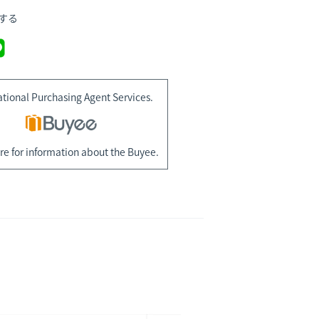
する
ational Purchasing Agent Services.
re for information about the Buyee.