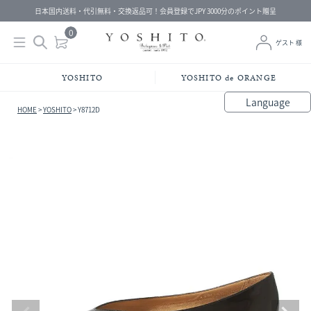
日本国内送料・代引無料・交換返品可！会員登録でJPY 3000分のポイント贈呈
0
ゲスト 様
YOSHITO
YOSHITO de ORANGE
Language
HOME
YOSHITO
Y8712D
bahasa Indonesia
中文（简体）
中文（繁體）
Français
Español
Italiano
English
Melayu
日本語
한국어
हिंदी