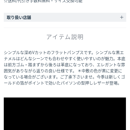
☆送料/代引き手数料無料・サイズ交換可能
取り扱い店舗
アイテム説明
シンプルな深めVカットのフラットパンプスです。シンプルな黒エ
ナメルはどんなシーンでも合わせやすく使いやすいのが魅力。本底
は前方ゴム・踏まずから後ろは革底になっており、エレガントな雰
囲気がありながら返りの良い仕様です。 ＊中敷の色が黒に変更に
なっている場合がございます。ご了承下さいませ。今季は新しくゴ
ールドの箔がポイントで効いたパイソンの型押しレザーが登場。