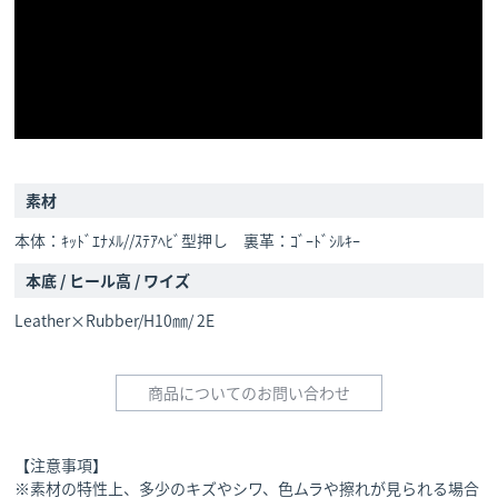
素材
本体：ｷｯﾄﾞｴﾅﾒﾙ//ｽﾃｱﾍﾋﾞ型押し 裏革：ｺﾞｰﾄﾞｼﾙｷｰ
本底 / ヒール高 / ワイズ
Leather×Rubber/H10㎜/ 2E
商品についてのお問い合わせ
【注意事項】
※素材の特性上、多少のキズやシワ、色ムラや擦れが見られる場合