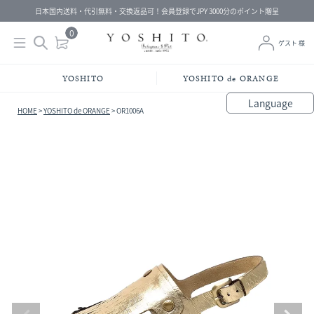
日本国内送料・代引無料・交換返品可！会員登録でJPY 3000分のポイント贈呈
0
ゲスト 様
YOSHITO
YOSHITO de ORANGE
Language
HOME
YOSHITO de ORANGE
OR1006A
bahasa Indonesia
中文（简体）
中文（繁體）
Français
Español
Italiano
English
Melayu
日本語
한국어
हिंदी