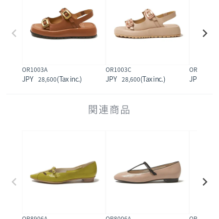
OR1003A
OR1003C
OR1005
28,600
28,600
25,3
関連商品
OR8906A
OR8006A
OR2703A