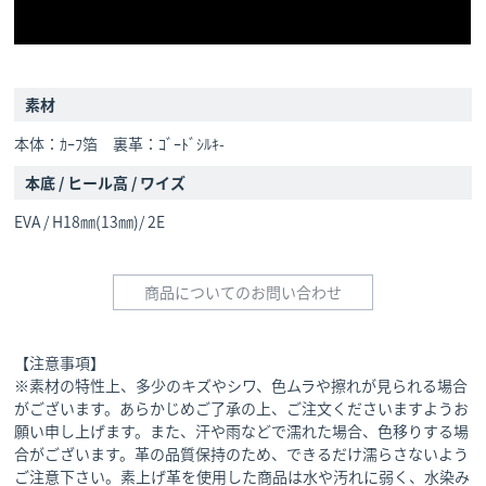
素材
本体：ｶｰﾌ箔 裏革：ｺﾞｰﾄﾞｼﾙｷ-
本底 / ヒール高 / ワイズ
EVA / H18㎜(13㎜)/ 2E
商品についてのお問い合わせ
【注意事項】
※素材の特性上、多少のキズやシワ、色ムラや擦れが見られる場合
がございます。あらかじめご了承の上、ご注文くださいますようお
願い申し上げます。また、汗や雨などで濡れた場合、色移りする場
合がございます。革の品質保持のため、できるだけ濡らさないよう
ご注意下さい。素上げ革を使用した商品は水や汚れに弱く、水染み