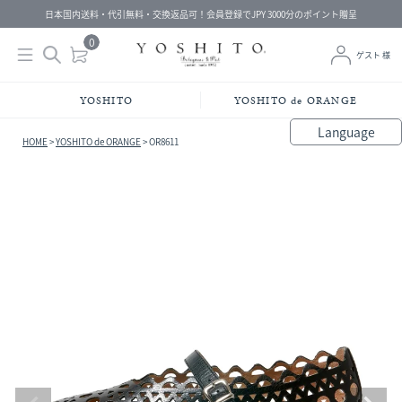
日本国内送料・代引無料・交換返品可！会員登録でJPY 3000分のポイント贈呈
0
ゲスト 様
YOSHITO
YOSHITO de ORANGE
Language
HOME
YOSHITO de ORANGE
OR8611
bahasa Indonesia
中文（简体）
中文（繁體）
Français
Español
Italiano
English
Melayu
日本語
한국어
हिंदी