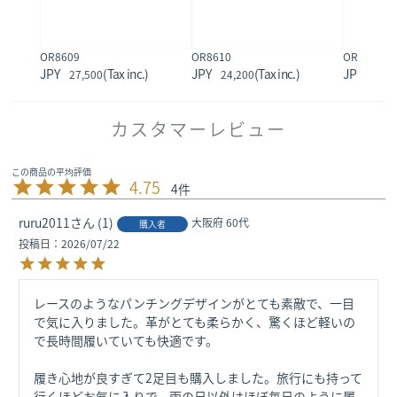
OR8609
OR8610
OR8906
27,500
24,200
22,0
カスタマーレビュー
4.75
4
ruru2011
1
大阪府
60代
購入者
投稿日
2026/07/22
レースのようなパンチングデザインがとても素敵で、一目
で気に入りました。革がとても柔らかく、驚くほど軽いの
で長時間履いていても快適です。

履き心地が良すぎて2足目も購入しました。旅行にも持って
行くほどお気に入りで、雨の日以外はほぼ毎日のように履