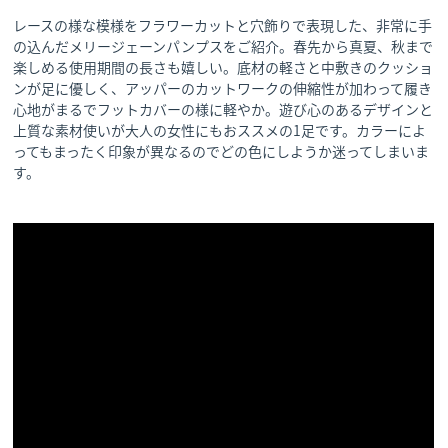
レースの様な模様をフラワーカットと穴飾りで表現した、非常に手
の込んだメリージェーンパンプスをご紹介。春先から真夏、秋まで
楽しめる使用期間の長さも嬉しい。底材の軽さと中敷きのクッショ
ンが足に優しく、アッパーのカットワークの伸縮性が加わって履き
心地がまるでフットカバーの様に軽やか。遊び心のあるデザインと
上質な素材使いが大人の女性にもおススメの1足です。カラーによ
ってもまったく印象が異なるのでどの色にしようか迷ってしまいま
す。