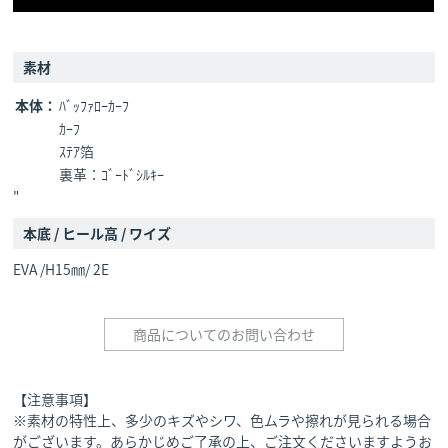
素材
本体：
ﾊﾞｯﾌｧﾛｰｶｰﾌ
ｶｰﾌ
ｽﾃｱ箔
裏革：ｺﾞｰﾄﾞｼﾙｷｰ
"
本底 / ヒール高 / ワイズ
EVA /H15㎜/ 2E
商品についてのお問い合わせ
【注意事項】
※素材の特性上、多少のキズやシワ、色ムラや擦れが見られる場合
がございます。あらかじめご了承の上、ご注文くださいますようお