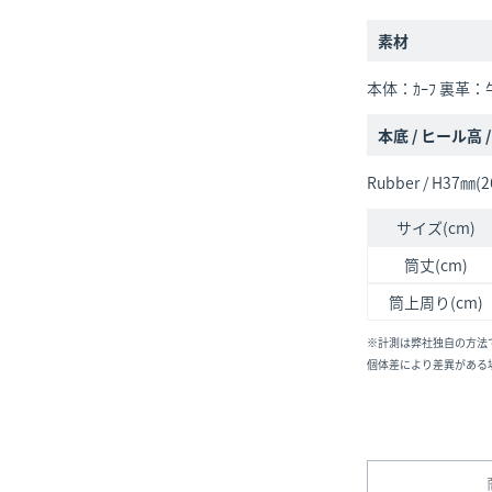
素材
本体：ｶｰﾌ 裏革：
本底 / ヒール高 
Rubber / H37㎜(2
サイズ(cm)
筒丈(cm)
筒上周り(cm)
※計測は弊社独自の方法
個体差により差異がある