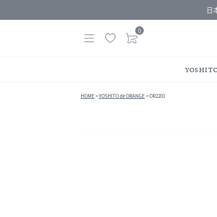
日
0
YOSHIT
HOME
YOSHITO de ORANGE
OR2201