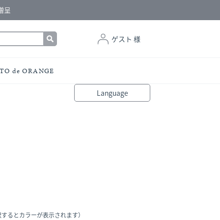
贈呈
ゲスト 様
TO de ORANGE
Language
bahasa Indonesia
中文（简体）
中文（繁體）
Français
Español
Italiano
English
Melayu
日本語
한국어
हिंदी
択するとカラーが表示されます）