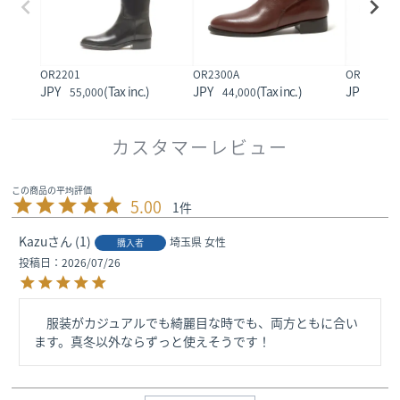
OR2201
OR2300A
OR1600
55,000
44,000
29,7
カスタマーレビュー
5.00
1
Kazu
1
埼玉県
女性
購入者
投稿日
2026/07/26
　服装がカジュアルでも綺麗目な時でも、両方ともに合い
ます。真冬以外ならずっと使えそうです！