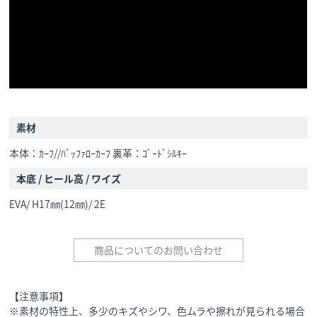
素材
本体：ｶｰﾌ//ﾊﾞｯﾌｧﾛｰｶｰﾌ 裏革：ｺﾞｰﾄﾞｼﾙｷｰ
本底 / ヒール高 / ワイズ
EVA/ H17㎜(12㎜)/ 2E
商品についてのお問い合わせ
【注意事項】
※素材の特性上、多少のキズやシワ、色ムラや擦れが見られる場合