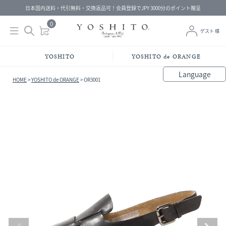
日本国内送料・代引無料・交換返品可！会員登録でJPY 3000分のポイント贈呈
0
ゲスト 様
YOSHITO
YOSHITO de ORANGE
Language
HOME
YOSHITO de ORANGE
OR3001
bahasa Indonesia
中文（简体）
中文（繁體）
Français
Español
Italiano
English
Melayu
日本語
한국어
हिंदी