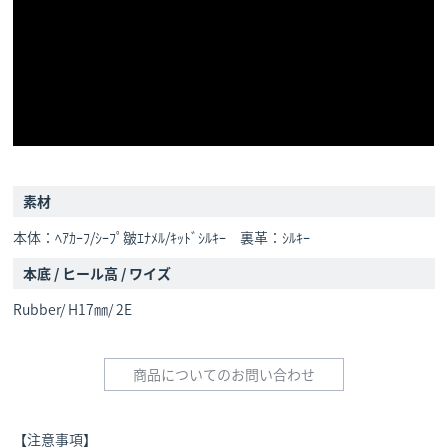
素材
本体：ﾍｱｶｰﾌ/ｼｰﾌﾟ皺ｴﾅﾒﾙ/ｷｯﾄﾞｼﾙｷｰ 裏革：ｼﾙｷｰ
本底 / ヒール高 / ワイズ
Rubber/ H17㎜/ 2E
商品についてのお問い合わせ
【注意事項】