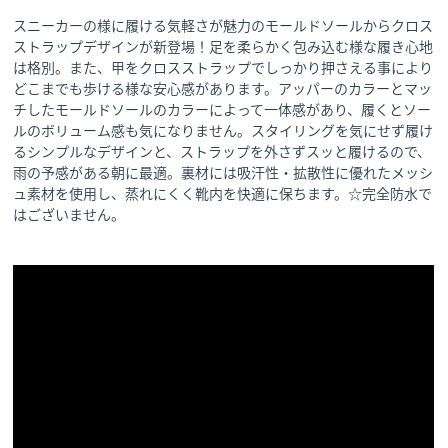
スニーカーの様に履ける気軽さが魅力のモールドソールからクロス
ストラップデザインが新登場！足を柔らかく包み込む様な履き心地
は格別。また、甲をクロスストラップでしっかり押さえる事により
どこまでも歩ける様な安心感があります。アッパーのカラーとマッ
チしたモールドソールのカラーによって一体感があり、履くとソー
ルのボリューム感も気になりません。スタイリングを気にせず履け
るシンプルなデザインと、ストラップを外さずスッと履けるので、
雨の予感がある朝に最適。裏材には吸汗性・拡散性に優れたメッシ
ュ素材を使用し、蒸れにくく靴内を快適に保ちます。☆完全防水で
はございません。