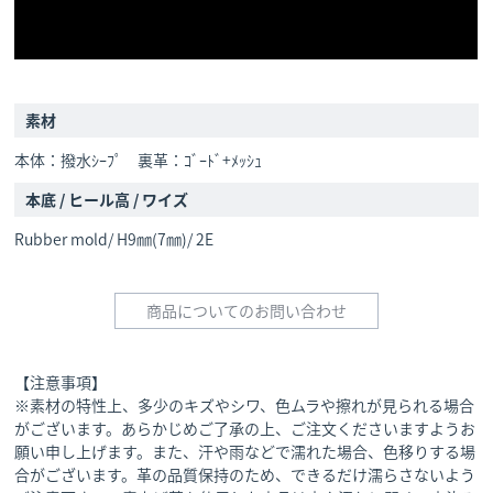
素材
本体：撥水ｼｰﾌﾟ 裏革：ｺﾞｰﾄﾞ+ﾒｯｼｭ
本底 / ヒール高 / ワイズ
Rubber mold/ H9㎜(7㎜)/ 2E
商品についてのお問い合わせ
【注意事項】
※素材の特性上、多少のキズやシワ、色ムラや擦れが見られる場合
がございます。あらかじめご了承の上、ご注文くださいますようお
願い申し上げます。また、汗や雨などで濡れた場合、色移りする場
合がございます。革の品質保持のため、できるだけ濡らさないよう