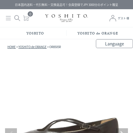
日本国内送料・代引無料・交換返品可！会員登録でJPY 3000分のポイント贈呈
0
ゲスト 様
YOSHITO
YOSHITO de ORANGE
Language
HOME
YOSHITO de ORANGE
OR8505R
bahasa Indonesia
中文（简体）
中文（繁體）
Français
Español
Italiano
English
Melayu
日本語
한국어
हिंदी