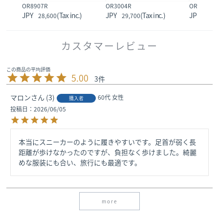
OR8907R
OR3004R
OR3002R
28,600
29,700
34,1
カスタマーレビュー
5.00
3
マロン
3
60代
女性
購入者
投稿日
2026/06/05
本当にスニーカーのように履きやすいです。足首が弱く長
距離が歩けなかったのですが、負担なく歩けました。綺麗
めな服装にも合い、旅行にも最適です。
more