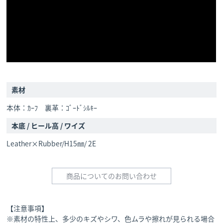
素材
本体：ｶｰﾌ 裏革：ｺﾞｰﾄﾞｼﾙｷｰ
本底 / ヒール高 / ワイズ
Leather×Rubber/H15㎜/ 2E
商品についてのお問い合わせ
【注意事項】
※素材の特性上、多少のキズやシワ、色ムラや擦れが見られる場合