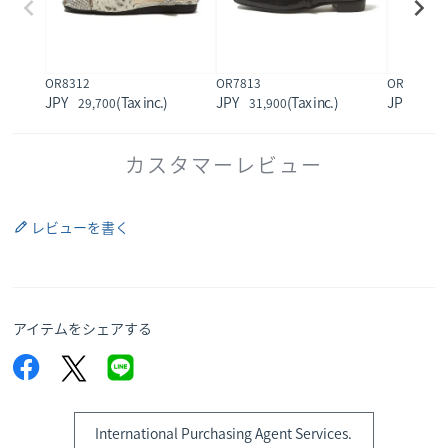
OR8312
OR7813
OR7814
29,700
31,900
31,9
カスタマーレビュー
レビューを書く
アイテムをシェアする
International Purchasing Agent Services.