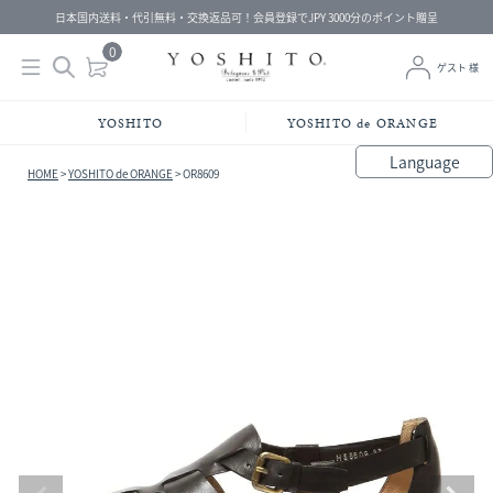
日本国内送料・代引無料・交換返品可！会員登録でJPY 3000分のポイント贈呈
0
ゲスト 様
YOSHITO
YOSHITO de ORANGE
Language
HOME
YOSHITO de ORANGE
OR8609
bahasa Indonesia
中文（简体）
中文（繁體）
Français
Español
Italiano
English
Melayu
日本語
한국어
हिंदी