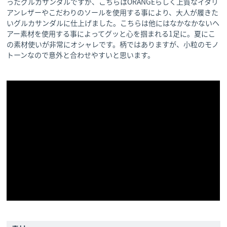
ったグルカサンダルですが、こちらはORANGEらしく上質なイタリ
アンレザーやこだわりのソールを使用する事により、大人が履きた
いグルカサンダルに仕上げました。こちらは他にはなかなかないヘ
アー素材を使用する事によってグッと心を掴まれる1足に。夏にこ
の素材使いが非常にオシャレです。柄ではありますが、小粒のモノ
トーンなので意外と合わせやすいと思います。