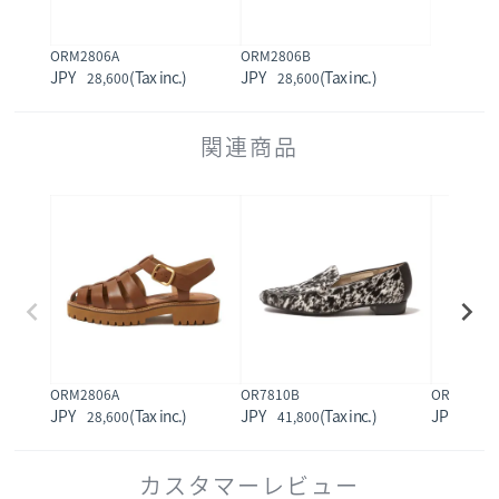
ORM2806A
ORM2806B
28,600
28,600
関連商品
ORM2806A
OR7810B
OR2703A
28,600
41,800
33,0
カスタマーレビュー