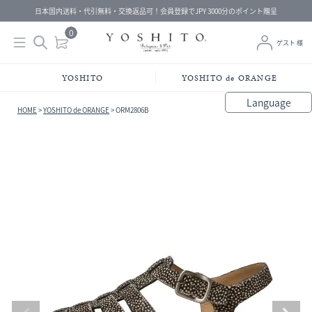
日本国内送料・代引無料・交換返品可！会員登録でJPY 3000分のポイント贈呈
0
ゲスト 様
YOSHITO
YOSHITO de ORANGE
Language
HOME
YOSHITO de ORANGE
ORM2806B
bahasa Indonesia
中文（简体）
中文（繁體）
Français
Español
Italiano
English
Melayu
日本語
한국어
हिंदी