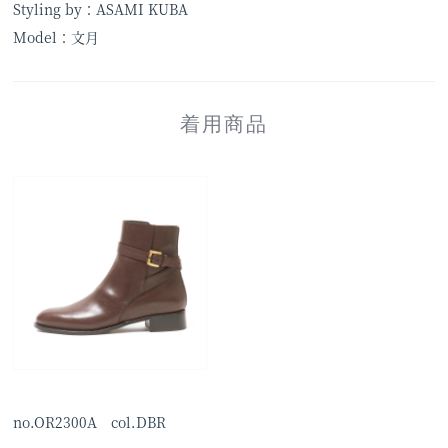
Styling by：ASAMI KUBA
Model：文月
着用商品
no.OR2300A col.DBR