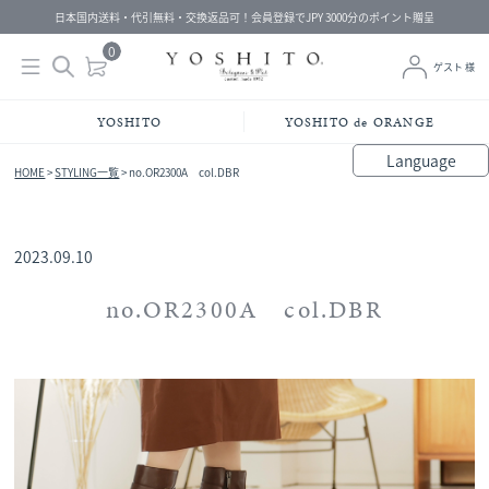
日本国内送料・代引無料・交換返品可！会員登録でJPY 3000分のポイント贈呈
YOSHITO
YOSHITO de ORANGE
Language
HOME
>
STYLING一覧
>
no.OR2300A col.DBR
bahasa Indonesia
中文（简体）
中文（繁體）
Français
Español
Italiano
English
Melayu
日本語
한국어
हिंदी
2023.09.10
no.OR2300A col.DBR