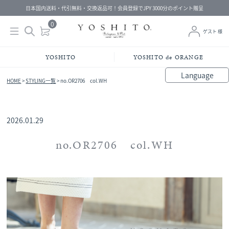
日本国内送料・代引無料・交換返品可！会員登録でJPY 3000分のポイント贈呈
YOSHITO
YOSHITO de ORANGE
Language
HOME
>
STYLING一覧
>
no.OR2706 col.WH
bahasa Indonesia
中文（简体）
中文（繁體）
Français
Español
Italiano
English
Melayu
日本語
한국어
हिंदी
2026.01.29
no.OR2706 col.WH