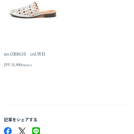
no.OR8610 col.WH
JPY 31,900
(Tax inc.)
記事をシェアする