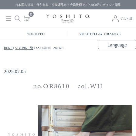
日本国内送料・代引無料・交換返品可！会員登録でJPY 3000分のポイント贈呈
YOSHITO
YOSHITO de ORANGE
Language
HOME
>
STYLING一覧
>
no.OR8610 col.WH
bahasa Indonesia
中文（简体）
中文（繁體）
Français
Español
Italiano
English
Melayu
日本語
한국어
हिंदी
2025.02.05
no.OR8610 col.WH