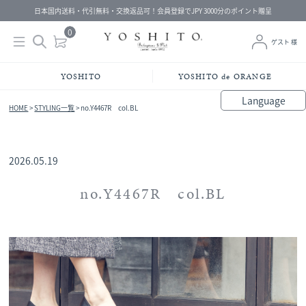
日本国内送料・代引無料・交換返品可！会員登録でJPY 3000分のポイント贈呈
YOSHITO
YOSHITO de ORANGE
Language
HOME
>
STYLING一覧
>
no.Y4467R col.BL
bahasa Indonesia
中文（简体）
中文（繁體）
Français
Español
Italiano
English
Melayu
日本語
한국어
हिंदी
2026.05.19
no.Y4467R col.BL